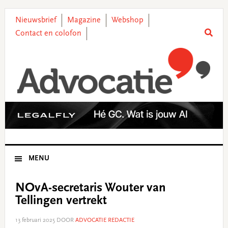
Skip
Skip
Skip
Skip
to
to
to
to
Nieuwsbrief
Magazine
Webshop
primary
main
primary
footer
Contact en colofon
navigation
content
sidebar
MENU
NOvA-secretaris Wouter van
Tellingen vertrekt
13 februari 2025
DOOR
ADVOCATIE REDACTIE