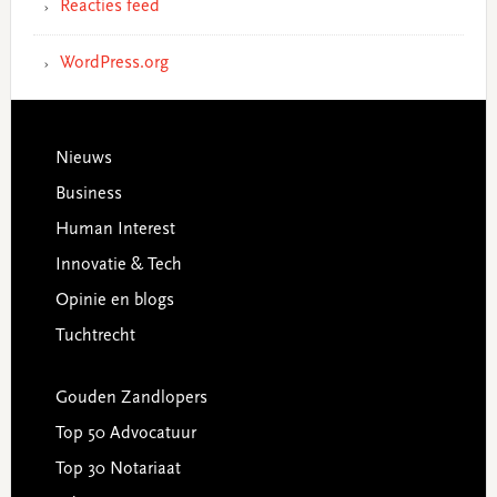
Reacties feed
WordPress.org
Footer
Nieuws
Business
Human Interest
Innovatie & Tech
Opinie en blogs
Tuchtrecht
Gouden Zandlopers
Top 50 Advocatuur
Top 30 Notariaat