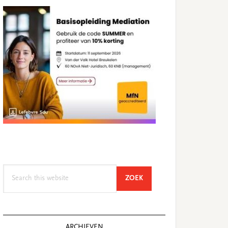
Search
SEARCH
ZOEK
this
website
ARCHIEVEN