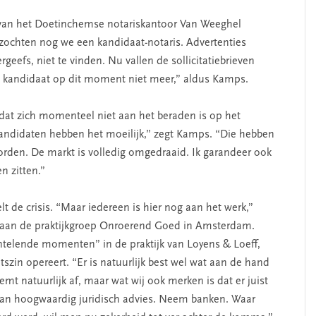
 van het Doetinchemse notariskantoor Van Weeghel
zochten nog we een kandidaat-notaris. Advertenties
geefs, niet te vinden. Nu vallen de sollicitatiebrieven
ie kandidaat op dit moment niet meer,” aldus Kamps.
 dat zich momenteel niet aan het beraden is op het
andidaten hebben het moeilijk,” zegt Kamps. “Die hebben
orden. De markt is volledig omgedraaid. Ik garandeer ook
n zitten.”
t de crisis. “Maar iedereen is hier nog aan het werk,”
ft aan de praktijkgroep Onroerend Goed in Amsterdam.
ntelende momenten” in de praktijk van Loyens & Loeff,
itszin opereert. “Er is natuurlijk best wel wat aan de hand
mt natuurlijk af, maar wat wij ook merken is dat er juist
s aan hoogwaardig juridisch advies. Neem banken. Waar