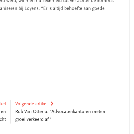
erd werd, wil men nu zekerheid tot ver achter de komma.”
aniseren bij Loyens. “Er is altijd behoefte aan goede
ikel
Volgende artikel
 en
Rob Van Otterlo: "Advocatenkantoren meten
cht
groei verkeerd af"