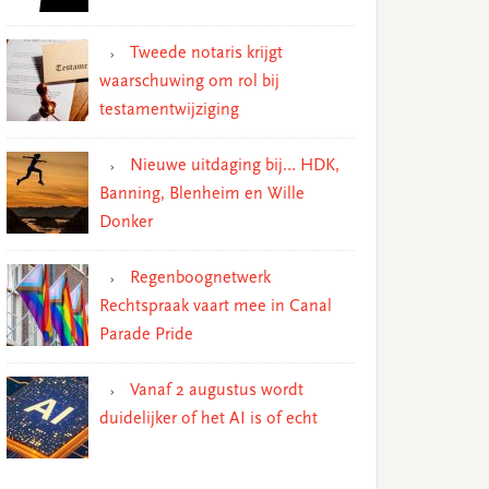
Tweede notaris krijgt
waarschuwing om rol bij
testamentwijziging
Nieuwe uitdaging bij… HDK,
Banning, Blenheim en Wille
Donker
Regenboognetwerk
Rechtspraak vaart mee in Canal
Parade Pride
Vanaf 2 augustus wordt
duidelijker of het AI is of echt