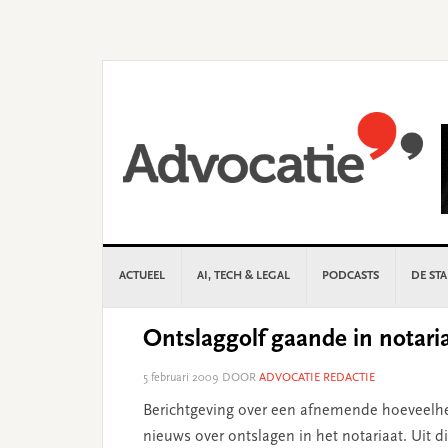
Skip
Skip
Skip
Skip
to
to
to
to
primary
main
primary
footer
navigation
content
sidebar
ACTUEEL
AI, TECH & LEGAL
PODCASTS
DE ST
Ontslaggolf gaande in notari
5 februari 2009
DOOR
ADVOCATIE REDACTIE
Berichtgeving over een afnemende hoeveelhe
nieuws over ontslagen in het notariaat. Uit d