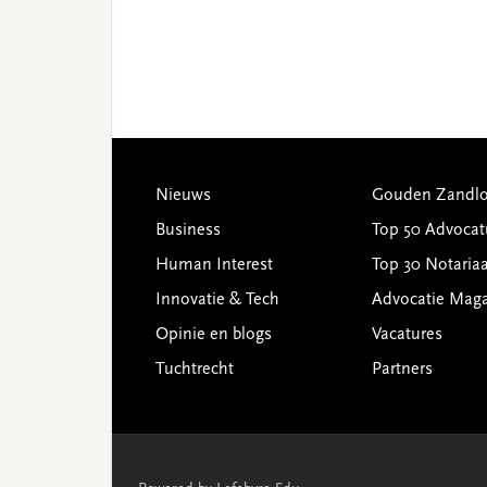
Footer
Nieuws
Gouden Zandlo
Business
Top 50 Advocat
Human Interest
Top 30 Notariaa
Innovatie & Tech
Advocatie Mag
Opinie en blogs
Vacatures
Tuchtrecht
Partners