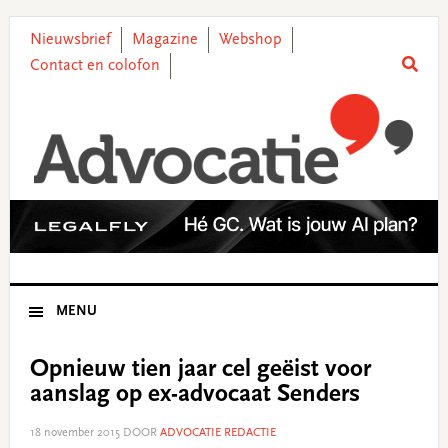
Skip
Skip
Skip
Skip
to
to
to
to
Nieuwsbrief
Magazine
Webshop
primary
main
primary
footer
Contact en colofon
navigation
content
sidebar
MENU
Opnieuw tien jaar cel geëist voor
aanslag op ex-advocaat Senders
18 november 2015
DOOR
ADVOCATIE REDACTIE