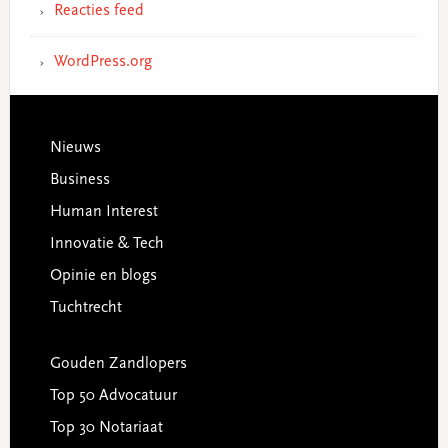
Reacties feed
WordPress.org
Footer
Nieuws
Business
Human Interest
Innovatie & Tech
Opinie en blogs
Tuchtrecht
Gouden Zandlopers
Top 50 Advocatuur
Top 30 Notariaat