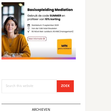
Search
SEARCH
ZOEK
this
website
ARCHIEVEN