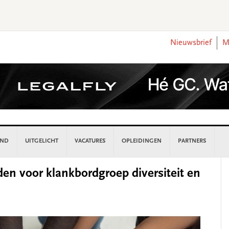
Nieuwsbrief
M
AND
UITGELICHT
VACATURES
OPLEIDINGEN
PARTNERS
P
en voor klankbordgroep diversiteit en
S