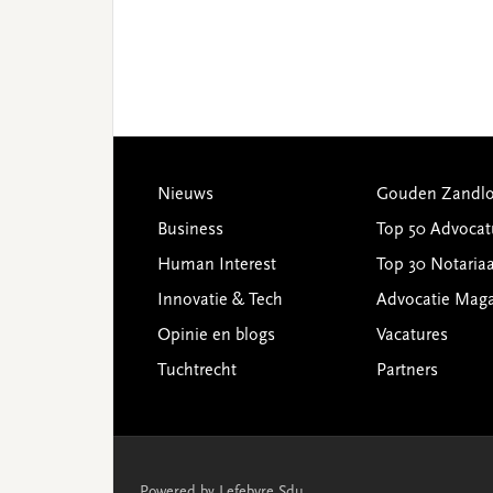
Footer
Nieuws
Gouden Zandlo
Business
Top 50 Advocat
Human Interest
Top 30 Notariaa
Innovatie & Tech
Advocatie Mag
Opinie en blogs
Vacatures
Tuchtrecht
Partners
Powered by Lefebvre Sdu