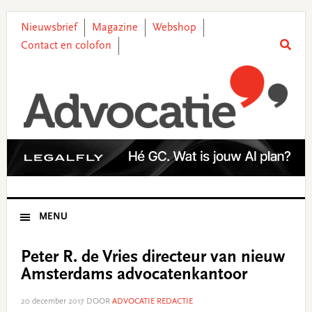
Skip
Skip
Skip
Skip
to
to
to
to
Nieuwsbrief
Magazine
Webshop
primary
main
primary
footer
Contact en colofon
navigation
content
sidebar
MENU
Peter R. de Vries directeur van nieuw
Amsterdams advocatenkantoor
20 december 2017
DOOR
ADVOCATIE REDACTIE