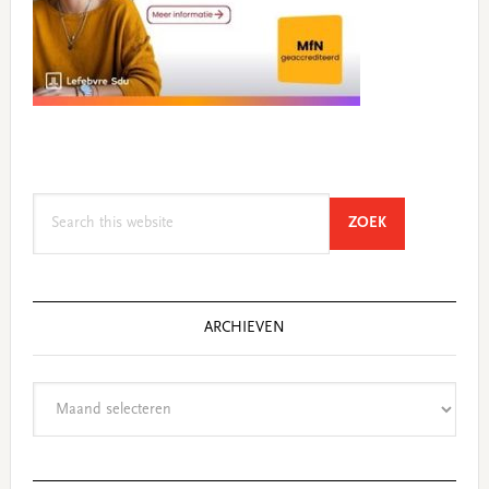
Search
SEARCH
ZOEK
this
website
ARCHIEVEN
Archieven