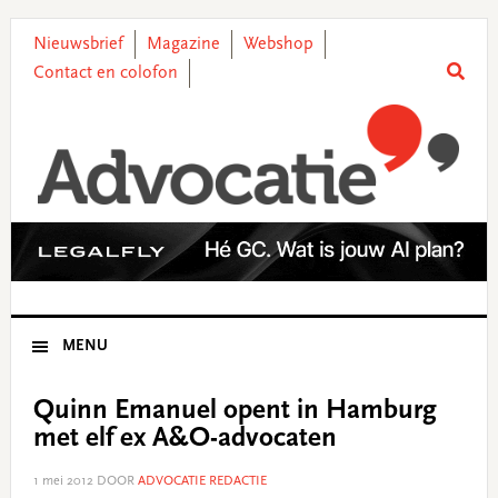
Skip
Skip
Skip
Skip
to
to
to
to
Nieuwsbrief
Magazine
Webshop
primary
main
primary
footer
Contact en colofon
navigation
content
sidebar
MENU
Quinn Emanuel opent in Hamburg
met elf ex A&O-advocaten
1 mei 2012
DOOR
ADVOCATIE REDACTIE