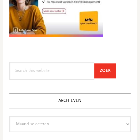
Search
SEARCH
ZOEK
this
website
ARCHIEVEN
Archieven