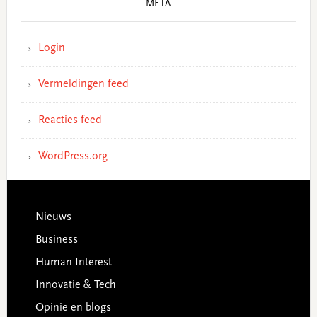
META
Login
Vermeldingen feed
Reacties feed
WordPress.org
Footer
Nieuws
Business
Human Interest
Innovatie & Tech
Opinie en blogs