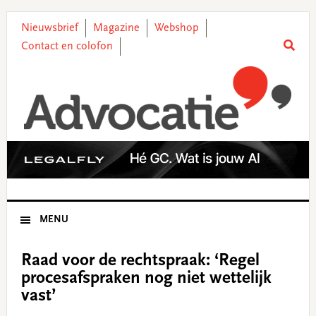
Skip
Skip
Skip
Skip
to
to
to
to
Nieuwsbrief
Magazine
Webshop
primary
main
primary
footer
Contact en colofon
navigation
content
sidebar
MENU
Raad voor de rechtspraak: ‘Regel
procesafspraken nog niet wettelijk
vast’