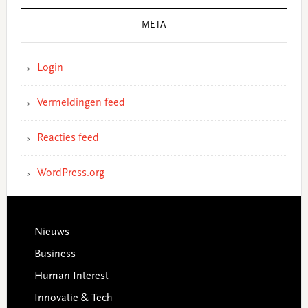
META
Login
Vermeldingen feed
Reacties feed
WordPress.org
Footer
Nieuws
Business
Human Interest
Innovatie & Tech