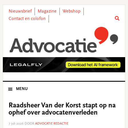
Skip
Skip
Skip
Skip
to
to
to
to
Nieuwsbrief
Magazine
Webshop
primary
main
primary
footer
Contact en colofon
navigation
content
sidebar
MENU
Raadsheer Van der Korst stapt op na
ophef over advocatenverleden
7 juli 2026
DOOR
ADVOCATIE REDACTIE