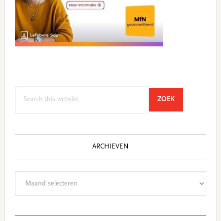
Search
SEARCH
ZOEK
this
website
ARCHIEVEN
Archieven