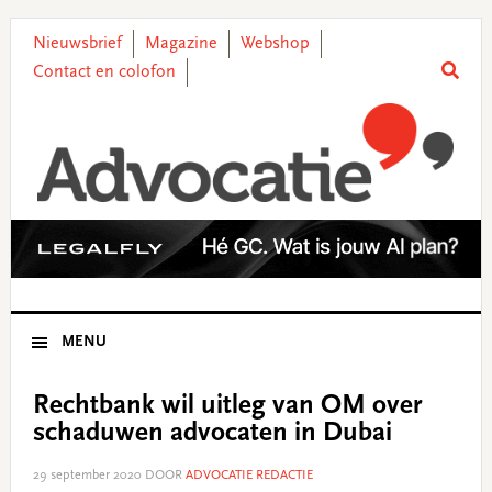
Skip
Skip
Skip
Skip
to
to
to
to
Nieuwsbrief
Magazine
Webshop
primary
main
primary
footer
Contact en colofon
navigation
content
sidebar
MENU
Rechtbank wil uitleg van OM over
schaduwen advocaten in Dubai
29 september 2020
DOOR
ADVOCATIE REDACTIE