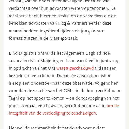
verbaal, waarin onder meer beveiligde berichten van
verdachten over hun advocaten waren opgenomen. De
rechtbank heeft hiermee beslist op de verzoeken die de
betrokken advocaten van Ficq & Partners eerder deze
maand hadden ingediend tijdens de jongste pro-
formazittingen in de Marengo-zaak.
Eind augustus onthulde het Algemeen Dagblad hoe
advocaten Nico Meijering en Leon van Kleef in juni 2019
in opdracht van het OM
waren geschaduwd
tijdens een
bezoek aan een cliënt in Dubai. De advocaten eisten
hierop een onderzoek naar deze observatie. Volgens hen
vormden deze actie van het OM – in de hoop zo Ridouan
Taghi op het spoor te komen – en de toevoeging van het
proces-verbaal een bewuste, gecoördineerde actie
om de
integriteit van de verdediging te beschadigen
.
Hoewel de rechtbank vindt dat de advocaten deze