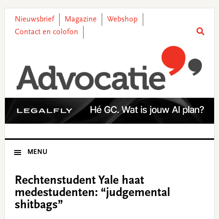
Skip
Skip
Skip
Skip
to
to
to
to
Nieuwsbrief
Magazine
Webshop
primary
main
primary
footer
Contact en colofon
navigation
content
sidebar
MENU
Rechtenstudent Yale haat
medestudenten: “judgemental
shitbags”