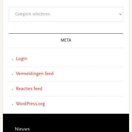
Categorieën
META
Login
Vermeldingen feed
Reacties feed
WordPress.org
Footer
Nieuws