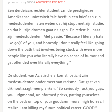
31 januari 2013
DOOR
ADVOCATIE REDACTIE
Een derdejaars rechtenstudent van de prestigieuze
Amerikaanse universiteit Yale heeft in een brief aan zijn
medestudenten laten weten dat hij stopt met zijn studie,
en dat hij zijn dromen gaat najagen. De reden: hij haat
zijn medestudenten. Met passie. “Because I literally hate
like 90% of you, and honestly I don’t really feel like going
down the path that involves being stuck with even more
people like you who literally have no sense of humor and
get offended over literally everything.”
De student, van Aziatische afkomst, beticht zijn
medestudenten onder meer van racisme. Dat gaat van
dik-hout-zaagt-men-planken: “So seriously, fuck you guys,
you judgmental, uninformed pricks, patting yourselves
on the back on top of your goddamn moral high horses. I
realize I am killing my future political career. GOOD.”