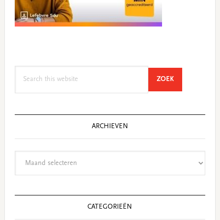
Search
SEARCH
ZOEK
this
website
ARCHIEVEN
Archieven
CATEGORIEËN