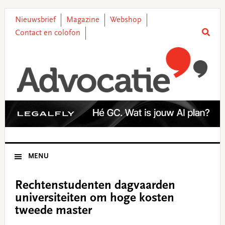
Skip
Skip
Skip
Skip
to
to
to
to
Nieuwsbrief
Magazine
Webshop
primary
main
primary
footer
Contact en colofon
navigation
content
sidebar
MENU
Rechtenstudenten dagvaarden
universiteiten om hoge kosten
tweede master