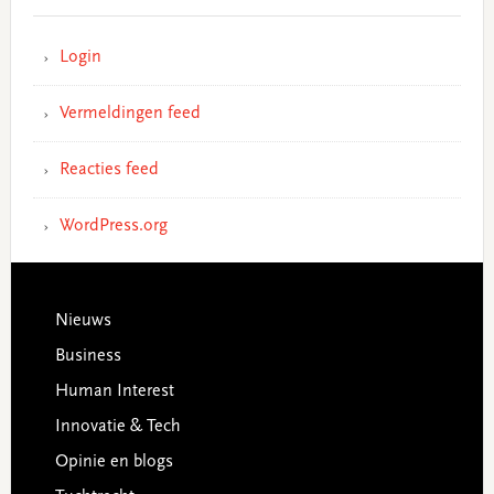
Login
Vermeldingen feed
Reacties feed
WordPress.org
Footer
Nieuws
Business
Human Interest
Innovatie & Tech
Opinie en blogs