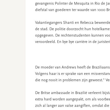
gevangenis Polinter de Mesquita in Rio de J
diefstal van goederen ter waarde van 1000 Br
Vakantiegangers Shanti en Rebecca beweerden
de stad. De politie doorzocht hun hotelkame
opgegeven. De rechtenstudenten kunnen voor h
veroordeeld. En bye bye carrière in de juristeri
De moeder van Andrews heeft de Braziliaanse
Volgens haar is er sprake van een misversta
die nog nooit in problemen zijn geweest.” Ve
De Britse ambassade in Brazilië verleent bij
extra hard worden aangepakt, om als voorbeel
zich al langer aan valse aangiften, omdat die