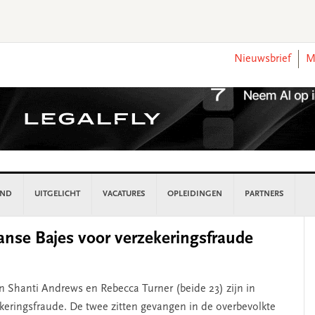
Nieuwsbrief
M
AND
UITGELICHT
VACATURES
OPLEIDINGEN
PARTNERS
P
anse Bajes voor verzekeringsfraude
S
n Shanti Andrews en Rebecca Turner (beide 23) zijn in
ekeringsfraude. De twee zitten gevangen in de overbevolkte