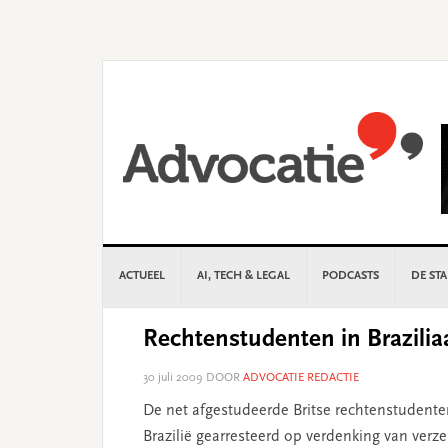
Skip
Skip
Skip
Skip
to
to
to
to
primary
main
primary
footer
navigation
content
sidebar
ACTUEEL
AI, TECH & LEGAL
PODCASTS
DE ST
Rechtenstudenten in Brazilia
30 juli 2009
DOOR
ADVOCATIE REDACTIE
De net afgestudeerde Britse rechtenstudente
Brazilië gearresteerd op verdenking van verz