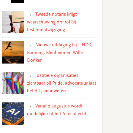
Tweede notaris krijgt
waarschuwing om rol bij
testamentwijziging
Nieuwe uitdaging bij… HDK,
Banning, Blenheim en Wille
Donker
Justitiële organisaties
zichtbaar bij Pride, advocatuur laat
het dit jaar afweten
Vanaf 2 augustus wordt
duidelijker of het AI is of echt