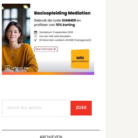
Search
SEARCH
ZOEK
this
website
ARCHIEVEN