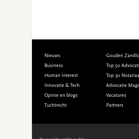
Footer
Nieuws
Gouden Zandlo
Business
Top 50 Advocat
Human Interest
Top 30 Notariaa
Innovatie & Tech
Advocatie Mag
Opinie en blogs
Vacatures
Tuchtrecht
Partners