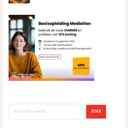
Search
SEARCH
ZOEK
this
website