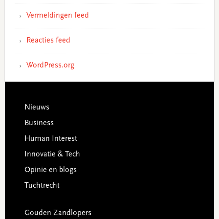
Vermeldingen feed
Reacties feed
WordPress.org
Footer
Nieuws
Business
Human Interest
Innovatie & Tech
Opinie en blogs
Tuchtrecht
Gouden Zandlopers