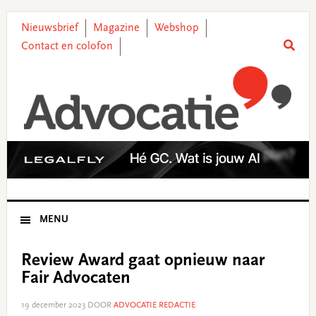
Skip
Skip
Skip
Skip
to
to
to
to
Nieuwsbrief
Magazine
Webshop
primary
main
primary
footer
Contact en colofon
navigation
content
sidebar
MENU
Review Award gaat opnieuw naar
Fair Advocaten
19 december 2023
DOOR
ADVOCATIE REDACTIE