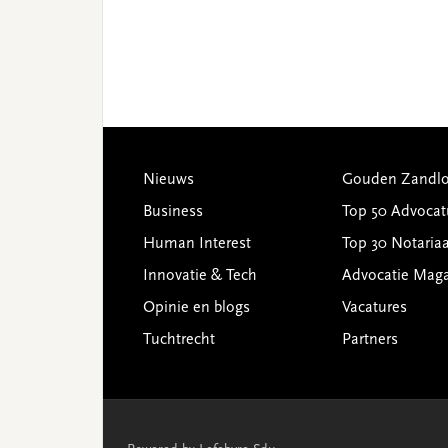
Footer
Nieuws
Gouden Zandlo
Business
Top 50 Advocat
Human Interest
Top 30 Notariaa
Innovatie & Tech
Advocatie Mag
Opinie en blogs
Vacatures
Tuchtrecht
Partners