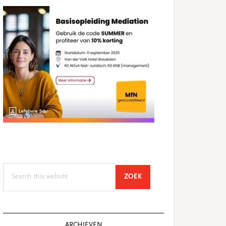
Search
SEARCH
ZOEK
this
website
ARCHIEVEN