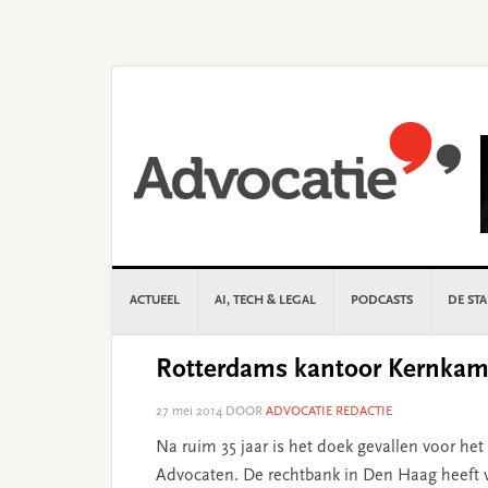
Skip
Skip
Skip
Skip
to
to
to
to
primary
main
primary
footer
navigation
content
sidebar
ACTUEEL
AI, TECH & LEGAL
PODCASTS
DE ST
Rotterdams kantoor Kernkamp 
27 mei 2014
DOOR
ADVOCATIE REDACTIE
Na ruim 35 jaar is het doek gevallen voor h
Advocaten. De rechtbank in Den Haag heeft vr