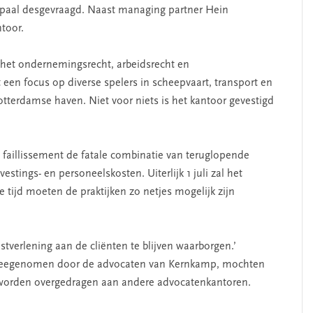
repaal desgevraagd. Naast managing partner Hein
ntoor.
 het ondernemingsrecht, arbeidsrecht en
 een focus op diverse spelers in scheepvaart, transport en
tterdamse haven. Niet voor niets is het kantoor gevestigd
.
 faillissement de fatale combinatie van teruglopende
estings- en personeelskosten. Uiterlijk 1 juli zal het
e tijd moeten de praktijken zo netjes mogelijk zijn
tverlening aan de cliënten te blijven waarborgen.’
meegenomen door de advocaten van Kernkamp, mochten
ze worden overgedragen aan andere advocatenkantoren.