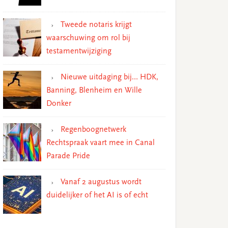
Tweede notaris krijgt
waarschuwing om rol bij
testamentwijziging
Nieuwe uitdaging bij… HDK,
Banning, Blenheim en Wille
Donker
Regenboognetwerk
Rechtspraak vaart mee in Canal
Parade Pride
Vanaf 2 augustus wordt
duidelijker of het AI is of echt