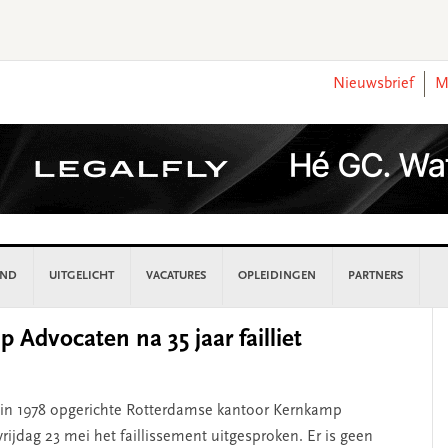
Nieuwsbrief
M
AND
UITGELICHT
VACATURES
OPLEIDINGEN
PARTNERS
P
Advocaten na 35 jaar failliet
S
et in 1978 opgerichte Rotterdamse kantoor Kernkamp
ijdag 23 mei het faillissement uitgesproken. Er is geen