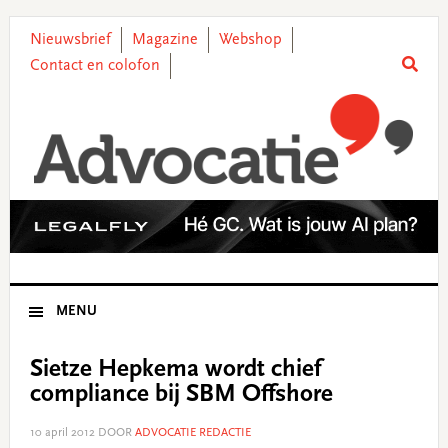
Skip
Skip
Skip
Skip
to
to
to
to
Nieuwsbrief
Magazine
Webshop
primary
main
primary
footer
Contact en colofon
navigation
content
sidebar
MENU
Sietze Hepkema wordt chief
compliance bij SBM Offshore
10 april 2012
DOOR
ADVOCATIE REDACTIE