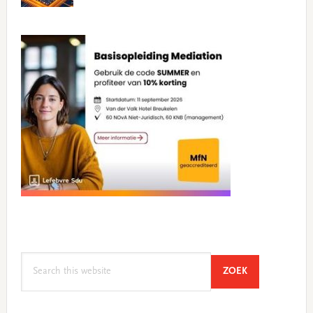
Search
SEARCH
ZOEK
this
website