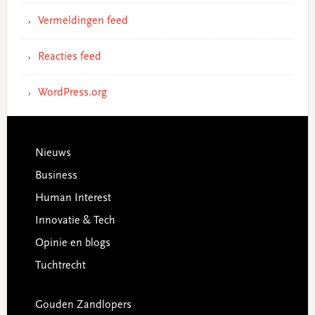
Vermeldingen feed
Reacties feed
WordPress.org
Footer
Nieuws
Business
Human Interest
Innovatie & Tech
Opinie en blogs
Tuchtrecht
Gouden Zandlopers