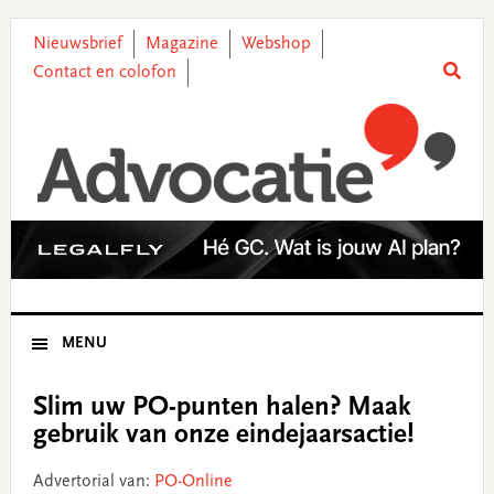
Skip
Skip
Skip
Skip
to
to
to
to
Nieuwsbrief
Magazine
Webshop
primary
main
primary
footer
Contact en colofon
navigation
content
sidebar
MENU
Slim uw PO-punten halen? Maak
gebruik van onze eindejaarsactie!
Advertorial van:
PO-Online