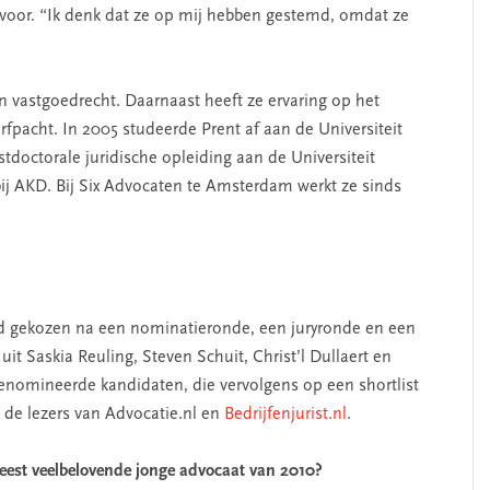
voor. “Ik denk dat ze op mij hebben gestemd, omdat ze
en vastgoedrecht. Daarnaast heeft ze ervaring op het
fpacht. In 2005 studeerde Prent af aan de Universiteit
doctorale juridische opleiding aan de Universiteit
ij AKD. Bij Six Advocaten te Amsterdam werkt ze sinds
d gekozen na een nominatieronde, een juryronde en een
uit Saskia Reuling, Steven Schuit, Christ’l Dullaert en
 genomineerde kandidaten, die vervolgens op een shortlist
de lezers van Advocatie.nl en
Bedrijfenjurist.nl
.
Meest veelbelovende jonge advocaat van 2010?