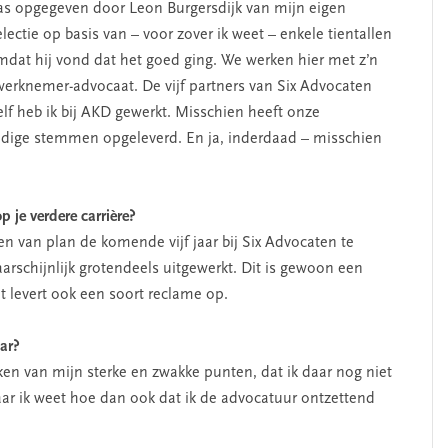
as opgegeven door Leon Burgersdijk van mijn eigen
ectie op basis van – voor zover ik weet – enkele tientallen
at hij vond dat het goed ging. We werken hier met z’n
e werknemer-advocaat. De vijf partners van Six Advocaten
elf heb ik bij AKD gewerkt. Misschien heeft onze
odige stemmen opgeleverd. En ja, inderdaad – misschien
p je verdere carrière?
en van plan de komende vijf jaar bij Six Advocaten te
aarschijnlijk grotendeels uitgewerkt. Dit is gewoon een
t levert ook een soort reclame op.
aar?
ken van mijn sterke en zwakke punten, dat ik daar nog niet
Maar ik weet hoe dan ook dat ik de advocatuur ontzettend