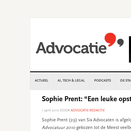
Skip
Skip
Skip
Skip
to
to
to
to
primary
main
primary
footer
navigation
content
sidebar
ACTUEEL
AI, TECH & LEGAL
PODCASTS
DE ST
Sophie Prent: “Een leuke ops
1 april 2010
DOOR
ADVOCATIE REDACTIE
Sophie Prent (29) van Six Advocaten is afgel
Advocatuur 2010
gekozen tot de Meest veelb