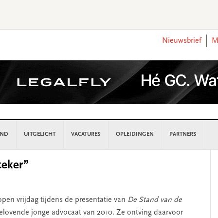
Nieuwsbrief
M
AND
UITGELICHT
VACATURES
OPLEIDINGEN
PARTNERS
P
teker”
S
open vrijdag tijdens de presentatie van
De Stand van de
elovende jonge advocaat van 2010. Ze ontving daarvoor