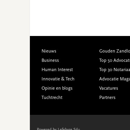
Footer
Nieuws
Gouden Zandlo
Business
Top 50 Advocat
Human Interest
Top 30 Notariaa
Innovatie & Tech
Advocatie Mag
Opinie en blogs
Vacatures
Tuchtrecht
Partners
Powered by Lefebvre Sdu