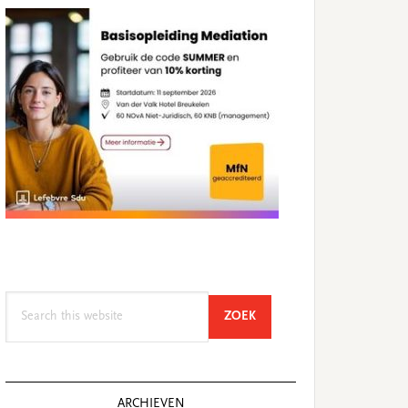
Search
SEARCH
ZOEK
this
website
ARCHIEVEN