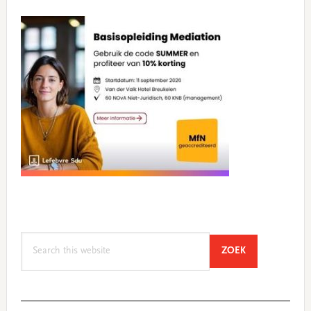
Search
SEARCH
ZOEK
this
website