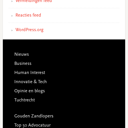
Vermeldingen feed
Reacties feed
WordPress.org
Footer
Nieuws
Business
Human Interest
Innovatie & Tech
Opinie en blogs
Tuchtrecht
Gouden Zandlopers
Top 50 Advocatuur