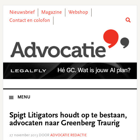
Skip
Skip
Skip
Skip
to
to
to
to
Nieuwsbrief
Magazine
Webshop
primary
main
primary
footer
Contact en colofon
navigation
content
sidebar
MENU
Spigt Litigators houdt op te bestaan,
advocaten naar Greenberg Traurig
27 november 2013
DOOR
ADVOCATIE REDACTIE