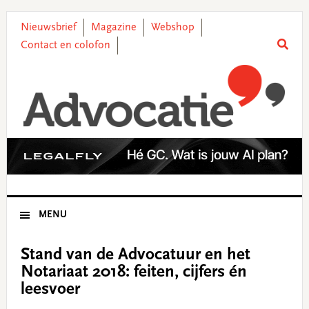
Skip
Skip
Skip
Skip
to
to
to
to
Nieuwsbrief
Magazine
Webshop
primary
main
primary
footer
Contact en colofon
navigation
content
sidebar
MENU
Stand van de Advocatuur en het
Notariaat 2018: feiten, cijfers én
leesvoer