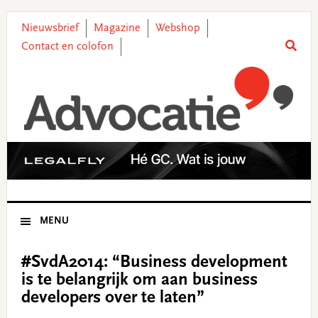
Skip
Skip
Skip
Skip
to
to
to
to
Nieuwsbrief
Magazine
Webshop
primary
main
primary
footer
Contact en colofon
navigation
content
sidebar
MENU
#SvdA2014: “Business development
is te belangrijk om aan business
developers over te laten”