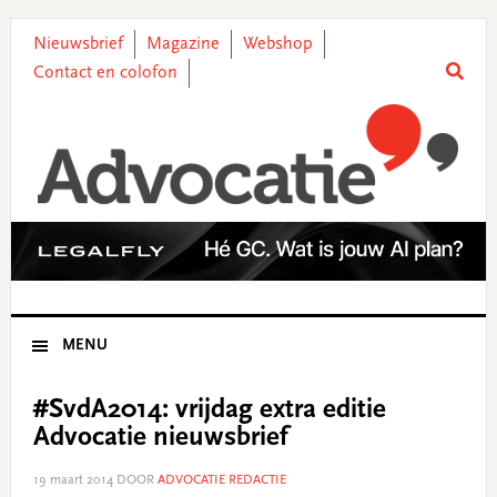
Skip
Skip
Skip
Skip
to
to
to
to
Nieuwsbrief
Magazine
Webshop
primary
main
primary
footer
Contact en colofon
navigation
content
sidebar
MENU
#SvdA2014: vrijdag extra editie
Advocatie nieuwsbrief
19 maart 2014
DOOR
ADVOCATIE REDACTIE