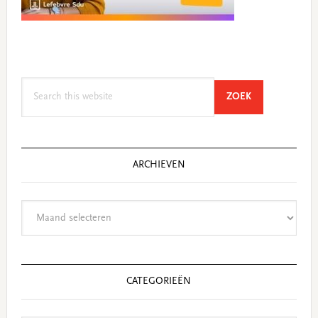
Search
SEARCH
ZOEK
this
website
ARCHIEVEN
Archieven
CATEGORIEËN