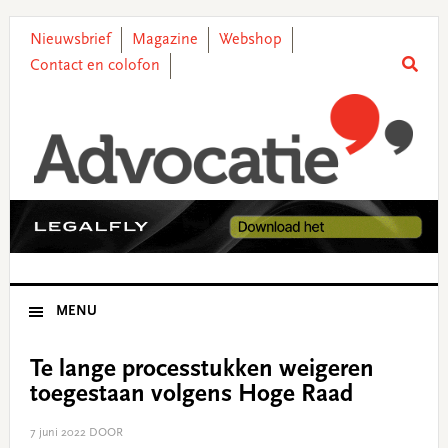
Skip
Skip
Skip
Skip
to
to
to
to
Nieuwsbrief
Magazine
Webshop
primary
main
primary
footer
Contact en colofon
navigation
content
sidebar
MENU
Te lange processtukken weigeren
toegestaan volgens Hoge Raad
7 juni 2022
DOOR