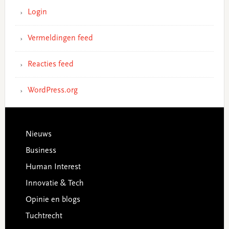
Login
Vermeldingen feed
Reacties feed
WordPress.org
Footer
Nieuws
Business
Human Interest
Innovatie & Tech
Opinie en blogs
Tuchtrecht