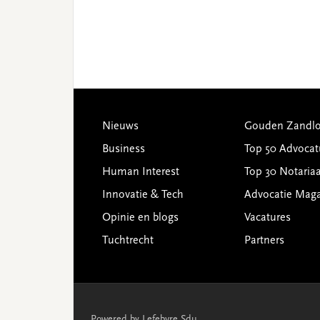
Footer
Nieuws
Gouden Zandlo
Business
Top 50 Advocat
Human Interest
Top 30 Notariaa
Innovatie & Tech
Advocatie Mag
Opinie en blogs
Vacatures
Tuchtrecht
Partners
Powered by Lefebvre Sdu