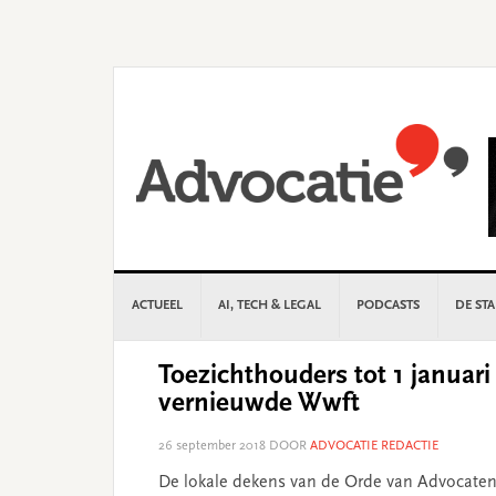
Skip
Skip
Skip
Skip
to
to
to
to
primary
main
primary
footer
navigation
content
sidebar
ACTUEEL
AI, TECH & LEGAL
PODCASTS
DE ST
Toezichthouders tot 1 januar
vernieuwde Wwft
26 september 2018
DOOR
ADVOCATIE REDACTIE
De lokale dekens van de Orde van Advocaten e