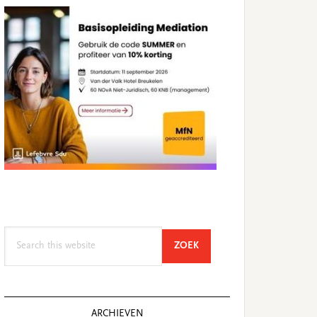
Search
SEARCH
ZOEK
this
website
ARCHIEVEN