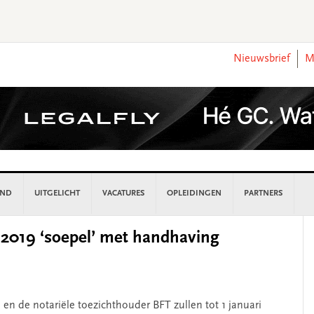
Nieuwsbrief
M
AND
UITGELICHT
VACATURES
OPLEIDINGEN
PARTNERS
P
i 2019 ‘soepel’ met handhaving
S
n de notariële toezichthouder BFT zullen tot 1 januari