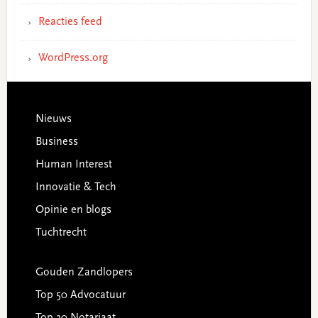
Reacties feed
WordPress.org
Footer
Nieuws
Business
Human Interest
Innovatie & Tech
Opinie en blogs
Tuchtrecht
Gouden Zandlopers
Top 50 Advocatuur
Top 30 Notariaat