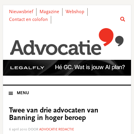
Skip
Skip
Skip
Skip
to
to
to
to
Nieuwsbrief
Magazine
Webshop
primary
main
primary
footer
Contact en colofon
navigation
content
sidebar
MENU
Twee van drie advocaten van
Banning in hoger beroep
6 april 2010
DOOR
ADVOCATIE REDACTIE