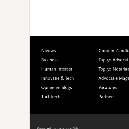
Footer
Nieuws
Gouden Zandlo
Business
Top 50 Advocat
Human Interest
Top 30 Notariaa
Innovatie & Tech
Advocatie Mag
Opinie en blogs
Vacatures
Tuchtrecht
Partners
Powered by Lefebvre Sdu