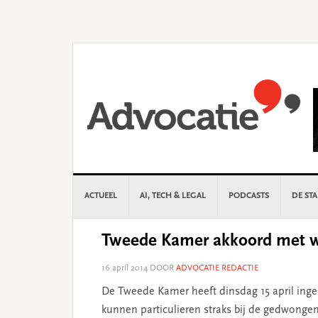
Skip
Skip
Skip
Skip
to
to
to
to
primary
main
primary
footer
navigation
content
sidebar
ACTUEEL
AI, TECH & LEGAL
PODCASTS
DE ST
Tweede Kamer akkoord met we
16 april 2014
DOOR
ADVOCATIE REDACTIE
De Tweede Kamer heeft dinsdag 15 april inge
kunnen particulieren straks bij de gedwonge