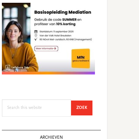
Search
SEARCH
ZOEK
this
website
ARCHIEVEN