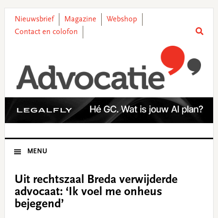
Skip
Skip
Skip
Skip
to
to
to
to
Nieuwsbrief
Magazine
Webshop
primary
main
primary
footer
Contact en colofon
navigation
content
sidebar
MENU
Uit rechtszaal Breda verwijderde
advocaat: ‘Ik voel me onheus
bejegend’