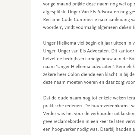
vorige maand prijkte deze naam nog wel op 
afgesplitste Unger Van Els Advocaten nog gev
Reclame Code Commissie naar aanleiding van 
woorden’, vindt voormalig algemeen deken E
Unger Hielkema viel begin dit jaar uiteen in 
Unger: Unger van Els Advocaten. Dit kantoor 
hetzelfde bedrijfsverzamelgebouw aan de Boel
naam ‘Unger Hielkema advocaten’. Kennelijk
zekere heer Colon diende een klacht in bij
deze naam moeten voeren en daar zorg voor m
Dat de oude naam nog tot enkele weken teru
praktische redenen. De huurovereenkomst van
Verder was het voor de verhuurder uit kost
gevelreclameborden in een keer te laten ver
een hoogwerker nodig was. Daarbij hadden an