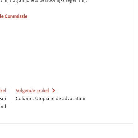
 hij nog altijd iets persoonlijks tegen mij.”
ode Commissie
ikel
Volgende artikel
 van
Column: Utopia in de advocatuur
and