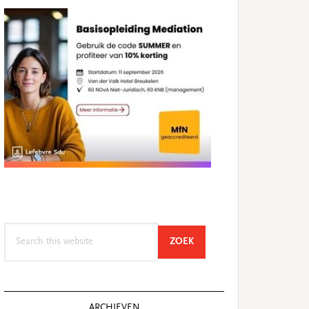
Search
SEARCH
ZOEK
this
website
ARCHIEVEN