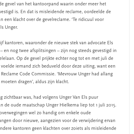
de gevel van het kantoorpand waarin onder meer het
estigd is. En dat is misleidende reclame, oordeelde de
een klacht over de gevelreclame. ‘Te ridicuul voor
ls Unger.
vijf kantoren, waaronder de nieuwe stek van advocate Els
– en nog twee afsplitsingen – zijn nog steeds gevestigd in
elaan. Op de gevel prijkte echter nog tot en met juli de
 voelde iemand zich beduveld door deze uiting, want een
 de Reclame Code Commissie. ‘Mevrouw Unger had allang
oeten dragen’, aldus zijn klacht.
g zichtbaar was, had volgens Unger Van Els puur
 de oude maatschap Unger Hielkema liep tot 1 juli 2015.
enoverwegingen wel zo handig om enkele oude
vangen door nieuwe, aangezien voor de verwijdering ervan
dere kantoren geen klachten over zoiets als misleidende