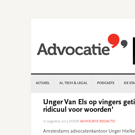
Skip
Skip
Skip
Skip
to
to
to
to
primary
main
primary
footer
navigation
content
sidebar
ACTUEEL
AI, TECH & LEGAL
PODCASTS
DE ST
Unger Van Els op vingers get
ridicuul voor woorden’
17 augustus 2015
DOOR
ADVOCATIE REDACTIE
Amsterdams advocatenkantoor Unger Hielkema