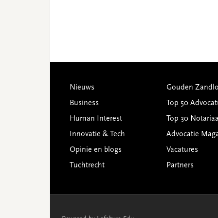
Footer
Nieuws
Gouden Zandlo
Business
Top 50 Advocat
Human Interest
Top 30 Notariaa
Innovatie & Tech
Advocatie Mag
Opinie en blogs
Vacatures
Tuchtrecht
Partners