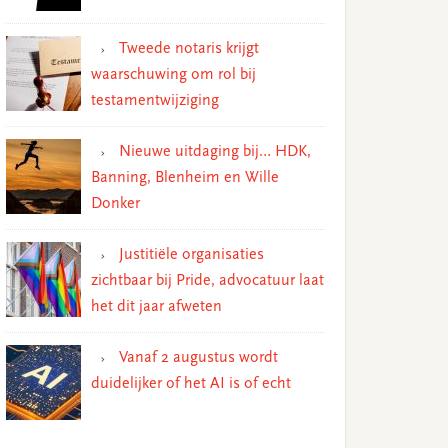
Tweede notaris krijgt
waarschuwing om rol bij
testamentwijziging
Nieuwe uitdaging bij… HDK,
Banning, Blenheim en Wille
Donker
Justitiële organisaties
zichtbaar bij Pride, advocatuur laat
het dit jaar afweten
Vanaf 2 augustus wordt
duidelijker of het AI is of echt