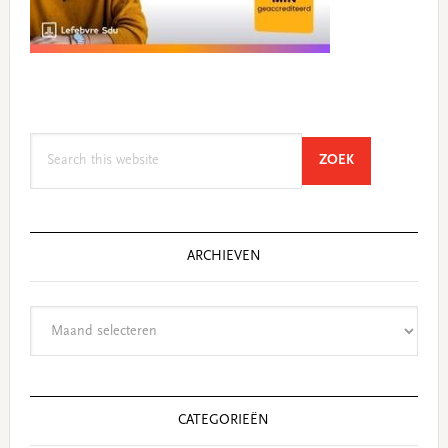
Search
SEARCH
ZOEK
this
website
ARCHIEVEN
Archieven
CATEGORIEËN