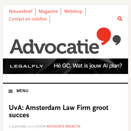
Skip
Skip
Skip
Skip
to
to
to
to
Nieuwsbrief
Magazine
Webshop
primary
main
primary
footer
Contact en colofon
navigation
content
sidebar
MENU
UvA: Amsterdam Law Firm groot
succes
2 september 2015
DOOR
ADVOCATIE REDACTIE