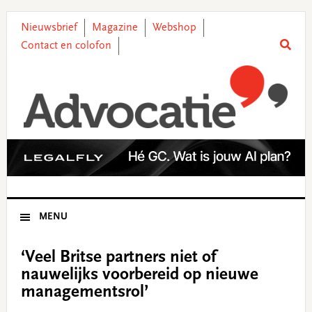
Skip
Skip
Skip
Skip
to
to
to
to
Nieuwsbrief
Magazine
Webshop
primary
main
primary
footer
Contact en colofon
navigation
content
sidebar
MENU
‘Veel Britse partners niet of
nauwelijks voorbereid op nieuwe
managementsrol’