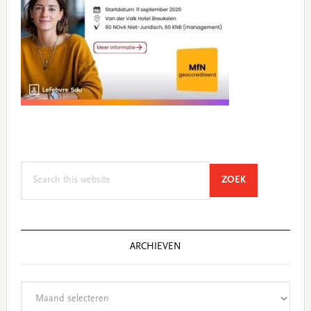
Search
SEARCH
ZOEK
this
website
ARCHIEVEN
Archieven