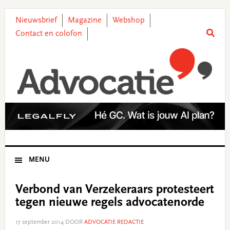
Skip
Skip
Skip
Skip
to
to
to
to
Nieuwsbrief
Magazine
Webshop
primary
main
primary
footer
Contact en colofon
navigation
content
sidebar
MENU
Verbond van Verzekeraars protesteert
tegen nieuwe regels advocatenorde
17 september 2014
DOOR
ADVOCATIE REDACTIE