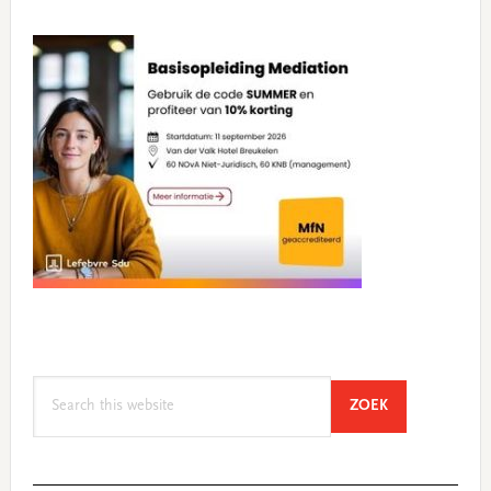
Search
SEARCH
ZOEK
this
website