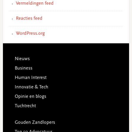
Vermeldingen feed
Reacties feed
WordPress.org
Footer
Nieuws
Business
Human Interest
Innovatie & Tech
Opinie en blogs
Tuchtrecht
Gouden Zandlopers
Top 50 Advocatuur