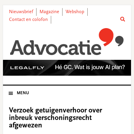
Skip
Skip
Skip
Skip
to
to
to
to
Nieuwsbrief
Magazine
Webshop
primary
main
primary
footer
Contact en colofon
navigation
content
sidebar
MENU
Verzoek getuigenverhoor over
inbreuk verschoningsrecht
afgewezen