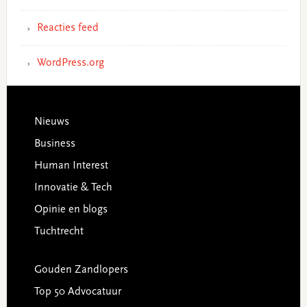
Reacties feed
WordPress.org
Footer
Nieuws
Business
Human Interest
Innovatie & Tech
Opinie en blogs
Tuchtrecht
Gouden Zandlopers
Top 50 Advocatuur