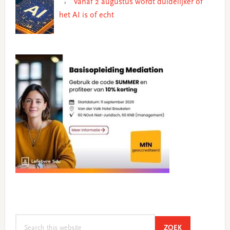
Vanaf 2 augustus wordt duidelijker of
het AI is of echt
Search
SEARCH
ZOEK