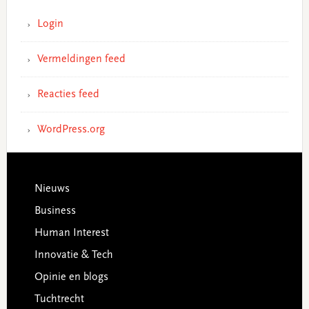
Login
Vermeldingen feed
Reacties feed
WordPress.org
Footer
Nieuws
Business
Human Interest
Innovatie & Tech
Opinie en blogs
Tuchtrecht