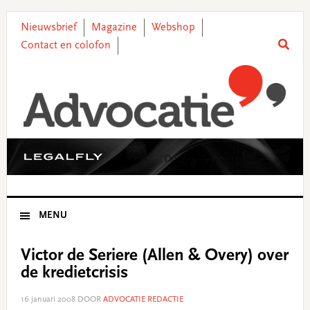
Skip
Skip
Skip
Skip
to
to
to
to
Nieuwsbrief
Magazine
Webshop
primary
main
primary
footer
Contact en colofon
navigation
content
sidebar
MENU
Victor de Seriere (Allen & Overy) over
de kredietcrisis
16 januari 2008
DOOR
ADVOCATIE REDACTIE