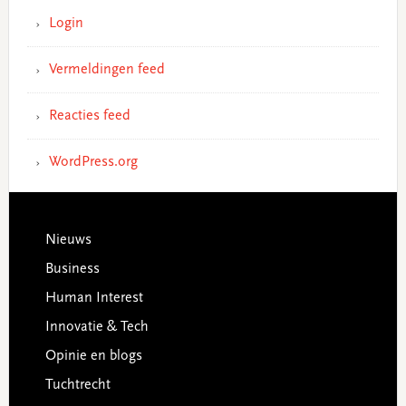
Login
Vermeldingen feed
Reacties feed
WordPress.org
Footer
Nieuws
Business
Human Interest
Innovatie & Tech
Opinie en blogs
Tuchtrecht