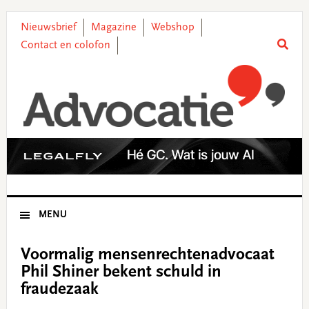
Skip
Skip
Skip
Skip
to
to
to
to
Nieuwsbrief
Magazine
Webshop
primary
main
primary
footer
Contact en colofon
navigation
content
sidebar
MENU
Voormalig mensenrechtenadvocaat
Phil Shiner bekent schuld in
fraudezaak