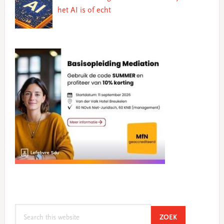
het AI is of echt
Search
SEARCH
ZOEK
this