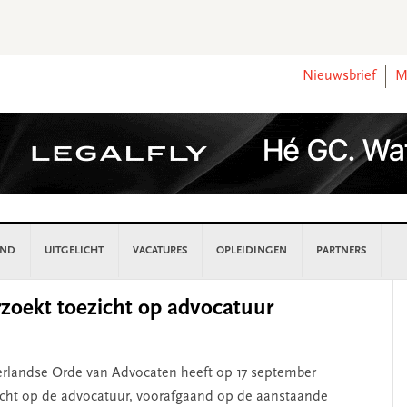
Nieuwsbrief
M
AND
UITGELICHT
VACATURES
OPLEIDINGEN
PARTNERS
P
oekt toezicht op advocatuur
S
rlandse Orde van Advocaten heeft op 17 september
cht op de advocatuur, voorafgaand op de aanstaande