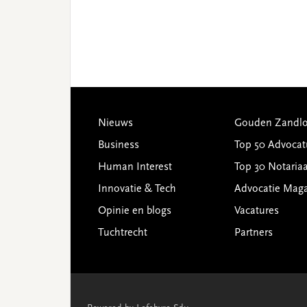
Footer
Nieuws
Gouden Zandlo
Business
Top 50 Advocat
Human Interest
Top 30 Notariaa
Innovatie & Tech
Advocatie Mag
Opinie en blogs
Vacatures
Tuchtrecht
Partners