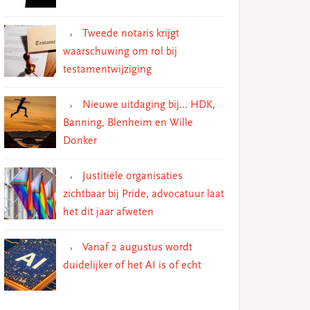
Tweede notaris krijgt
waarschuwing om rol bij
testamentwijziging
Nieuwe uitdaging bij… HDK,
Banning, Blenheim en Wille
Donker
Justitiële organisaties
zichtbaar bij Pride, advocatuur laat
het dit jaar afweten
Vanaf 2 augustus wordt
duidelijker of het AI is of echt