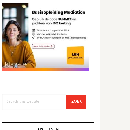
Search
SEARCH
ZOEK
this
website
ARCHIEVEN