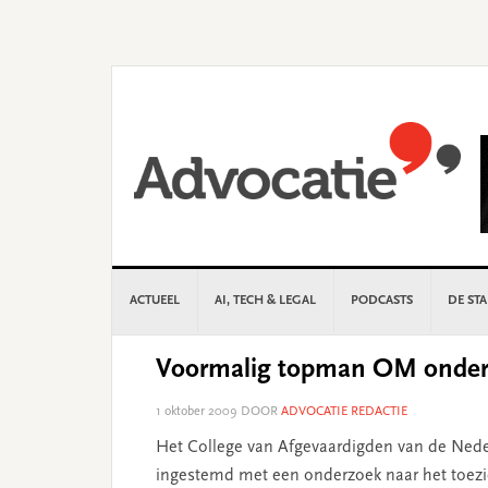
Skip
Skip
Skip
Skip
to
to
to
to
primary
main
primary
footer
navigation
content
sidebar
ACTUEEL
AI, TECH & LEGAL
PODCASTS
DE ST
Voormalig topman OM onderz
1 oktober 2009
DOOR
ADVOCATIE REDACTIE
Het College van Afgevaardigden van de Nede
ingestemd met een onderzoek naar het toezi