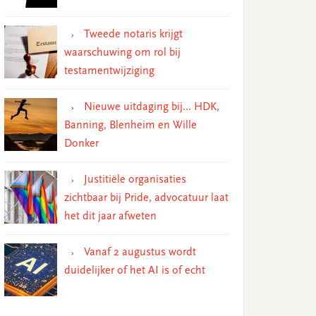
Tweede notaris krijgt
waarschuwing om rol bij
testamentwijziging
Nieuwe uitdaging bij… HDK,
Banning, Blenheim en Wille
Donker
Justitiële organisaties
zichtbaar bij Pride, advocatuur laat
het dit jaar afweten
Vanaf 2 augustus wordt
duidelijker of het AI is of echt