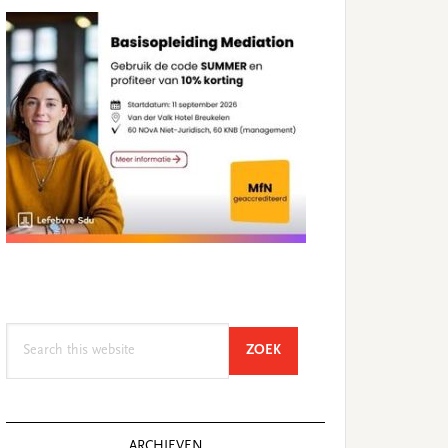
Search
SEARCH
ZOEK
this
website
ARCHIEVEN