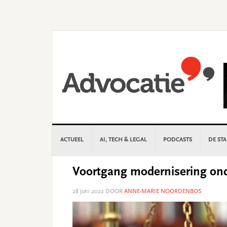
Skip
Skip
Skip
Skip
to
to
to
to
primary
main
primary
footer
navigation
content
sidebar
ACTUEEL
AI, TECH & LEGAL
PODCASTS
DE ST
Voortgang modernisering on
28 juni 2022
DOOR
ANNE-MARIE NOORDENBOS