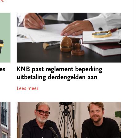
nl
.
es
KNB past reglement beperking
uitbetaling derdengelden aan
Lees meer