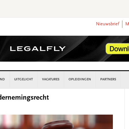
Nieuwsbrief
M
AND
UITGELICHT
VACATURES
OPLEIDINGEN
PARTNERS
P
dernemingsrecht
S