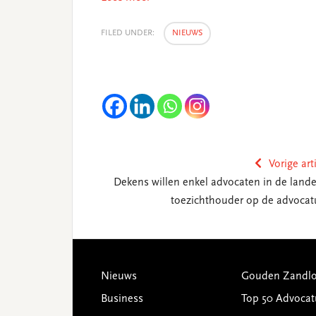
FILED UNDER:
NIEUWS
Vorige art
Dekens willen enkel advocaten in de landel
toezichthouder op de advocat
Footer
Nieuws
Gouden Zandlo
Business
Top 50 Advocat