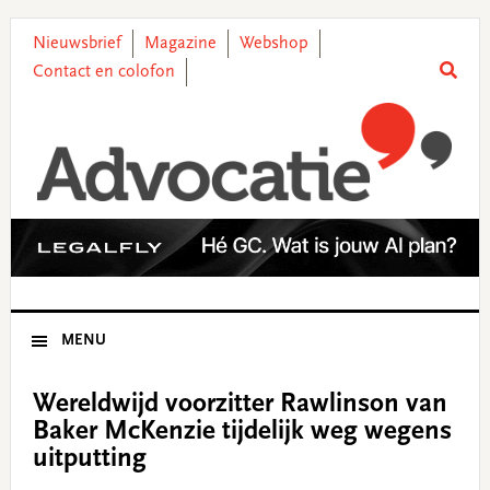
Skip
Skip
Skip
Skip
to
to
to
to
Nieuwsbrief
Magazine
Webshop
primary
main
primary
footer
Contact en colofon
navigation
content
sidebar
MENU
Wereldwijd voorzitter Rawlinson van
Baker McKenzie tijdelijk weg wegens
uitputting