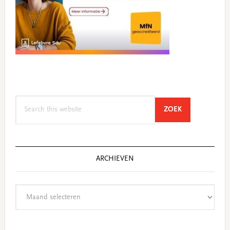
Search
SEARCH
ZOEK
this
website
ARCHIEVEN
Archieven