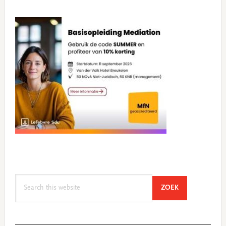
Search
SEARCH
ZOEK
this
website