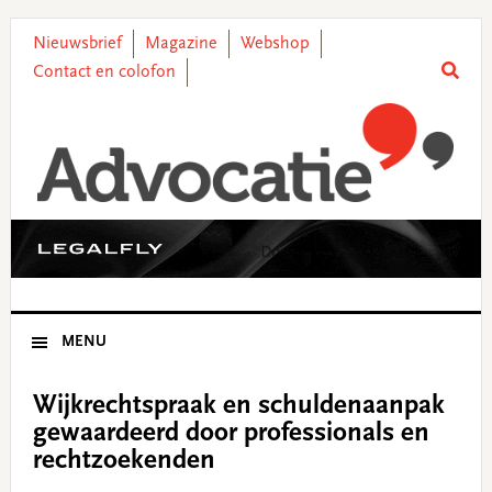
Skip
Skip
Skip
Skip
to
to
to
to
Nieuwsbrief
Magazine
Webshop
primary
main
primary
footer
Contact en colofon
navigation
content
sidebar
MENU
Wijkrechtspraak en schuldenaanpak
gewaardeerd door professionals en
rechtzoekenden