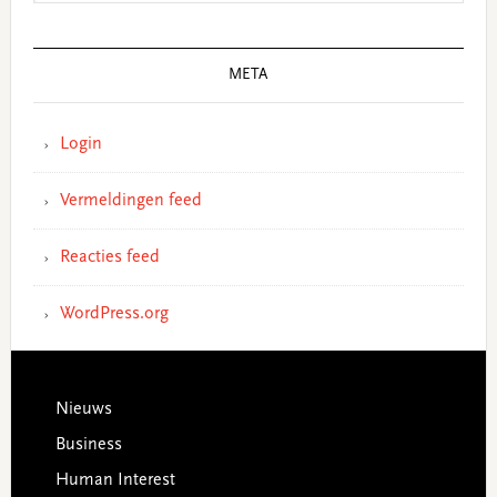
META
Login
Vermeldingen feed
Reacties feed
WordPress.org
Footer
Nieuws
Business
Human Interest