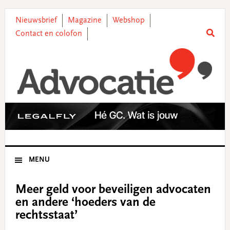
Skip
Skip
Skip
Skip
to
to
to
to
Nieuwsbrief
Magazine
Webshop
primary
main
primary
footer
Contact en colofon
navigation
content
sidebar
MENU
Meer geld voor beveiligen advocaten
en andere ‘hoeders van de
rechtsstaat’