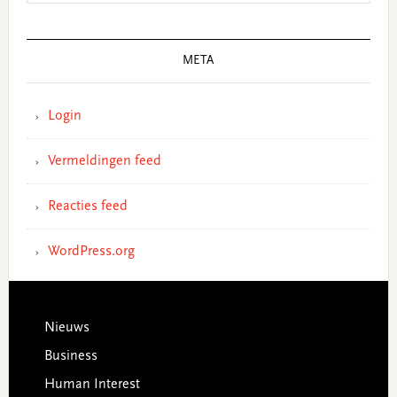
META
Login
Vermeldingen feed
Reacties feed
WordPress.org
Footer
Nieuws
Business
Human Interest