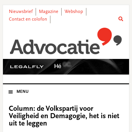
Skip
Skip
Skip
Skip
to
to
to
to
Nieuwsbrief
Magazine
Webshop
primary
main
primary
footer
Contact en colofon
navigation
content
sidebar
MENU
Column: de Volkspartij voor
Veiligheid en Demagogie, het is niet
uit te leggen