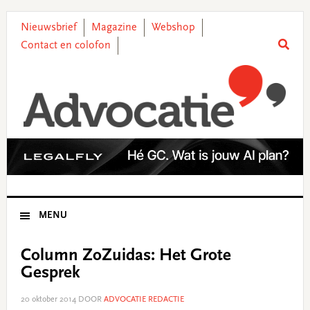
Skip
Skip
Skip
Skip
to
to
to
to
Nieuwsbrief
Magazine
Webshop
primary
main
primary
footer
Contact en colofon
navigation
content
sidebar
MENU
Column ZoZuidas: Het Grote
Gesprek
20 oktober 2014
DOOR
ADVOCATIE REDACTIE