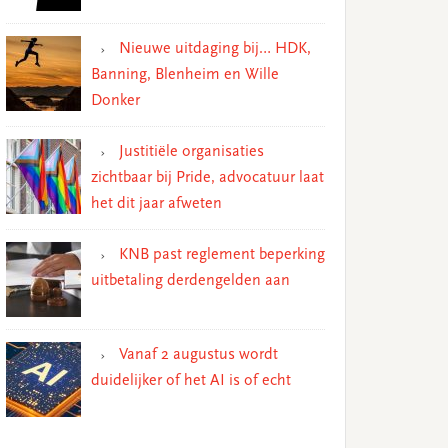
Nieuwe uitdaging bij… HDK,
Banning, Blenheim en Wille
Donker
Justitiële organisaties
zichtbaar bij Pride, advocatuur laat
het dit jaar afweten
KNB past reglement beperking
uitbetaling derdengelden aan
Vanaf 2 augustus wordt
duidelijker of het AI is of echt