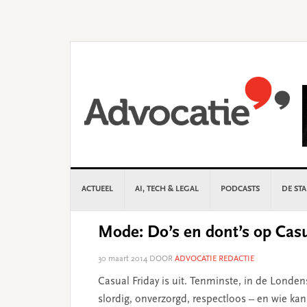
Skip
Skip
Skip
Skip
to
to
to
to
primary
main
primary
footer
navigation
content
sidebar
ACTUEEL
AI, TECH & LEGAL
PODCASTS
DE ST
Mode: Do’s en dont’s op Casu
30 maart 2014
DOOR
ADVOCATIE REDACTIE
Casual Friday is uit. Tenminste, in de Londe
slordig, onverzorgd, respectloos – en wie kan 