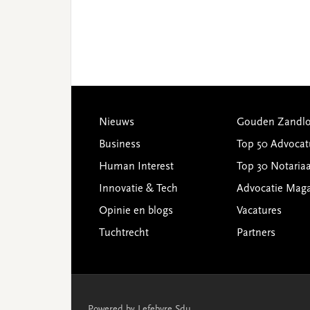
Footer
Nieuws
Gouden Zandlo
Business
Top 50 Advocat
Human Interest
Top 30 Notariaa
Innovatie & Tech
Advocatie Mag
Opinie en blogs
Vacatures
Tuchtrecht
Partners
Powered by Lefebvre Sdu