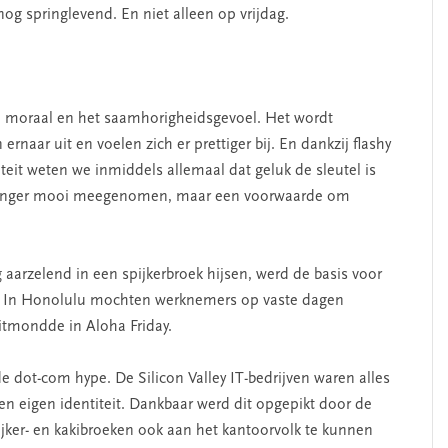
og springlevend. En niet alleen op vrijdag.
de moraal en het saamhorigheidsgevoel. Het wordt
rnaar uit en voelen zich er prettiger bij. En dankzij flashy
eit weten we inmiddels allemaal dat geluk de sleutel is
niet langer mooi meegenomen, maar een voorwaarde om
 aarzelend in een spijkerbroek hijsen, werd de basis voor
tig. In Honolulu mochten werknemers op vaste dagen
uitmondde in Aloha Friday.
e dot-com hype. De Silicon Valley IT-bedrijven waren alles
t en eigen identiteit. Dankbaar werd dit opgepikt door de
jker- en kakibroeken ook aan het kantoorvolk te kunnen