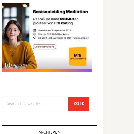
Search
SEARCH
ZOEK
this
website
ARCHIEVEN