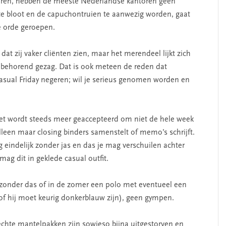
seren, hebben de meeste Nederlandse kantoren geen
n te bloot en de capuchontruien te aanwezig worden, gaat
de orde geroepen.
at zij vaker cliënten zien, maar het merendeel lijkt zich
ijbehorend gezag. Dat is ook meteen de reden dat
ual Friday negeren; wil je serieus genomen worden en
Het wordt steeds meer geaccepteerd om niet de hele week
 alleen maar closing binders samenstelt of memo’s schrijft.
ag eindelijk zonder jas en das je mag verschuilen achter
mag dit in geklede casual outfit.
zonder das of in de zomer een polo met eventueel een
(of hij moet keurig donkerblauw zijn), geen gympen.
 echte mantelpakken zijn sowieso bijna uitgestorven en