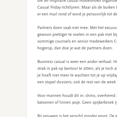
die ter inspiratie casual modeshows organi
Casual Friday richtlijnen. Maar als de buike
er een mail rond of word je persoonlijk tot 
Partners doen vaak niet mee. Met het excuus d
gewoon prettiger te voelen in een pak met b
sommige counsels en senior medewerkers Cas
hogerop, dan doe je wat de partners doen.
Business casual is weer een ander verhaal. 
strak in pak op kantoor te zitten, als je toch
Je hoeft niet meer te wachten tot je op vrijd
een stapel dossiers; ook de rest van de week 
Voor mannen houdt dit in: chino, overhemd 
katoenen of linnen jasje. Geen spijkerbroek 
Bij vrouwen is het verschil minder groot. De