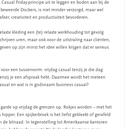
 Casual Friday-principe uit te leggen en boden aan bij de
g, beweerde Dockers, is niet minder verzorgd, maar wel
er, creativiteit en productiviteit bevorderen.
 relaxte kleding een (te) relaxte werkhouding tot gevolg
schrijven uren, maar ook voor de uitstraling naar cliënten,
even op zijn minst het idee willen krijgen dat er serieus
oor een tussenvorm: vrijdag casual tenzij je die dag
al tenzij je een afspraak hebt. Daarmee wordt het meteen
casual en wat is in godsnaam business casual?
e garde op vrijdag de grenzen op. Rokjes worden – met het
 hipper. Een spijkerbroek is het liefst gebleekt of gerafeld
n de bilnaad. In tegenstelling tot Amerikaanse kantoren