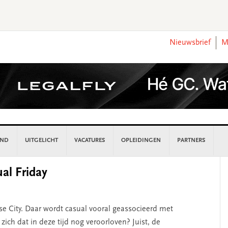
Nieuwsbrief
M
AND
UITGELICHT
VACATURES
OPLEIDINGEN
PARTNERS
P
al Friday
S
nse City. Daar wordt casual vooral geassocieerd met
zich dat in deze tijd nog veroorloven? Juist, de