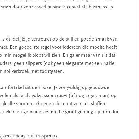
nnen door voor zowel business casual als business as
s duidelijk: je vertrouwt op de stijl en goede smaak van
omer. Een goede stelregel voor iedereen die moeite heeft
zo min mogelijk bloot wil zien. En ga er maar van uit dat
uders, geen slippers (ook geen elegante met een hakje:
en spijkerbroek met tochtgaten.
en comfortabel uit den boze. Je zorgvuldig opgebouwde
ggelen als je als volwassen vrouw (of nog erger: man) op
jk alle soorten schoenen die eruit zien als sloffen.
roeken en gebreide vesten die groot genoeg zijn om drie
Pyjama Friday is al in opmars.