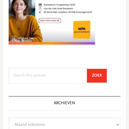
Search
SEARCH
ZOEK
this
website
ARCHIEVEN
Archieven