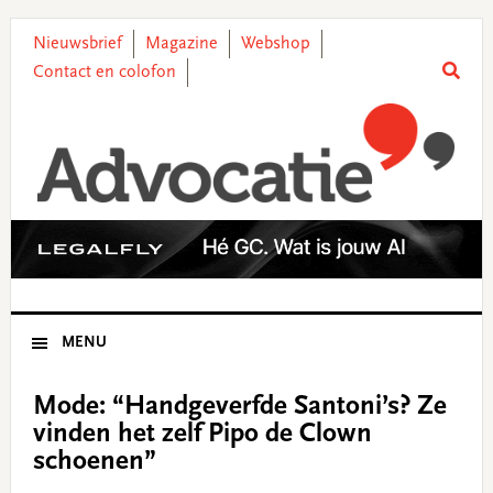
Skip
Skip
Skip
Skip
to
to
to
to
Nieuwsbrief
Magazine
Webshop
primary
main
primary
footer
Contact en colofon
navigation
content
sidebar
MENU
Mode: “Handgeverfde Santoni’s? Ze
vinden het zelf Pipo de Clown
schoenen”