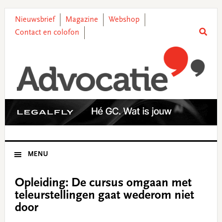
Skip
Skip
Skip
Skip
to
to
to
to
Nieuwsbrief
Magazine
Webshop
primary
main
primary
footer
Contact en colofon
navigation
content
sidebar
MENU
Opleiding: De cursus omgaan met
teleurstellingen gaat wederom niet
door