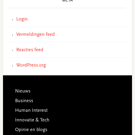
META
Login
Vermeldingen feed
Reacties feed
WordPress.org
Footer
Nieuws
Business
Human Interest
Innovatie & Tech
Opinie en blogs