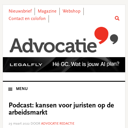
Skip
Skip
Skip
Skip
to
to
to
to
Nieuwsbrief
Magazine
Webshop
primary
main
primary
footer
Contact en colofon
navigation
content
sidebar
MENU
Podcast: kansen voor juristen op de
arbeidsmarkt
29 maart 2022
DOOR
ADVOCATIE REDACTIE