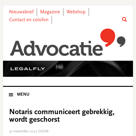
Skip
Skip
Skip
Skip
to
to
to
to
Nieuwsbrief
Magazine
Webshop
primary
main
primary
footer
Contact en colofon
navigation
content
sidebar
MENU
Notaris communiceert gebrekkig,
wordt geschorst
30 november 2022
DOOR