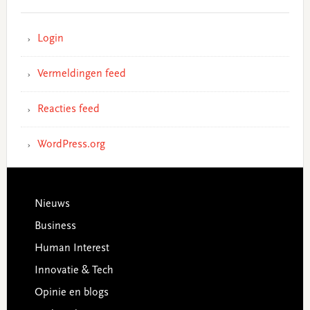
Login
Vermeldingen feed
Reacties feed
WordPress.org
Footer
Nieuws
Business
Human Interest
Innovatie & Tech
Opinie en blogs