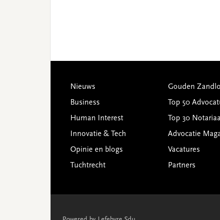
Footer
Nieuws
Gouden Zandlo
Business
Top 50 Advocat
Human Interest
Top 30 Notariaa
Innovatie & Tech
Advocatie Mag
Opinie en blogs
Vacatures
Tuchtrecht
Partners
Powered by Lefebvre Sdu