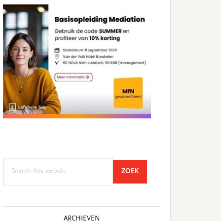
Search
SEARCH
ZOEK
this
website
ARCHIEVEN