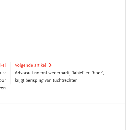
ikel
Volgende artikel
is:
Advocaat noemt wederpartij 'labiel' en 'hoer',
oor
krijgt berisping van tuchtrechter
ren