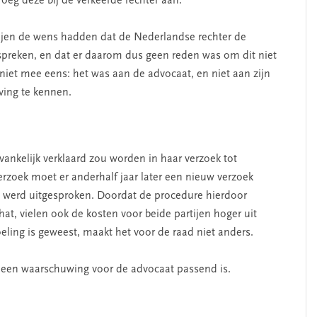
roeg deze bij de verkeerde rechter aan.
tijen de wens hadden dat de Nederlandse rechter de
spreken, en dat er daarom dus geen reden was om dit niet
 niet mee eens: het was aan de advocaat, en niet aan zijn
ving te kennen.
vankelijk verklaard zou worden in haar verzoek tot
erzoek moet er anderhalf jaar later een nieuw verzoek
 werd uitgesproken. Doordat de procedure hierdoor
at, vielen ook de kosten voor beide partijen hoger uit
doeling is geweest, maakt het voor de raad niet anders.
at een waarschuwing voor de advocaat passend is.