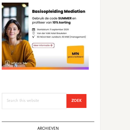
Search
SEARCH
ZOEK
this
website
ARCHIEVEN