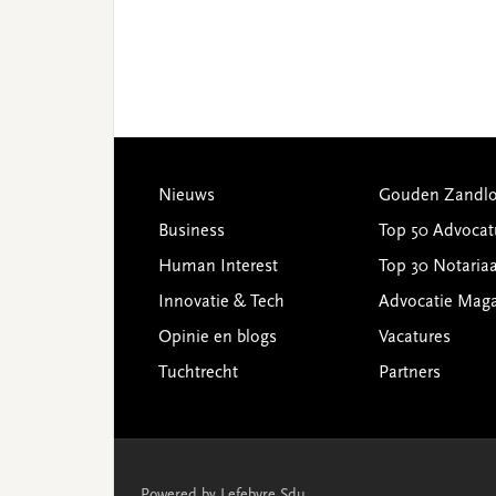
Footer
Nieuws
Gouden Zandlo
Business
Top 50 Advocat
Human Interest
Top 30 Notariaa
Innovatie & Tech
Advocatie Mag
Opinie en blogs
Vacatures
Tuchtrecht
Partners
Powered by Lefebvre Sdu