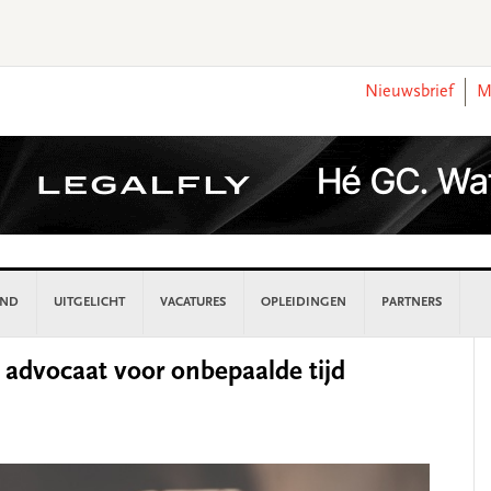
Nieuwsbrief
M
AND
UITGELICHT
VACATURES
OPLEIDINGEN
PARTNERS
P
advocaat voor onbepaalde tijd
S