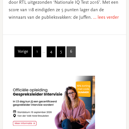
door RTL uitgezonden ‘Nationale IQ Test 2016’. Met een
score van 118 eindigden ze 5 punten lager dan de
winnaars van de publieksvakken: de Juffen.
... lees verder
Interim
Vorige
1
…
4
5
6
Page
Page
Page
Page
pages
omitted
Primary
Sidebar