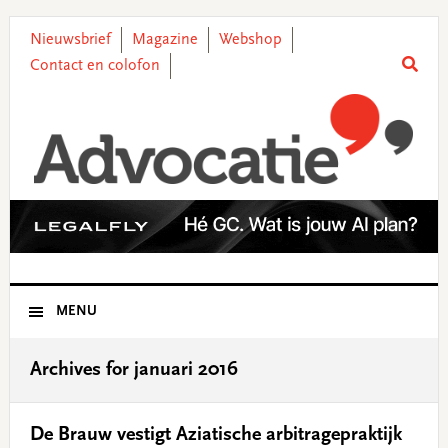
Skip
Skip
Skip
Skip
to
to
to
to
Nieuwsbrief
Magazine
Webshop
primary
main
primary
footer
Contact en colofon
navigation
content
sidebar
MENU
Archives for januari 2016
De Brauw vestigt Aziatische arbitragepraktijk