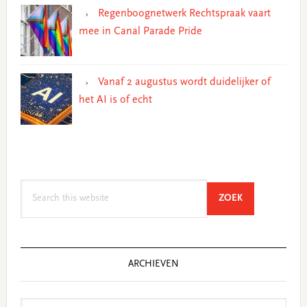
Regenboognetwerk Rechtspraak vaart
mee in Canal Parade Pride
Vanaf 2 augustus wordt duidelijker of
het AI is of echt
Search
SEARCH
ZOEK
this
website
ARCHIEVEN
Archieven