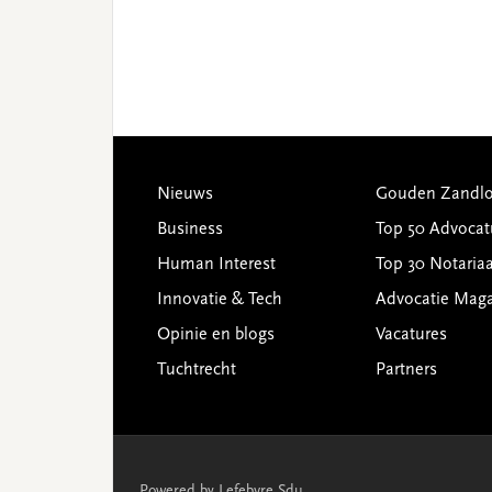
Footer
Nieuws
Gouden Zandlo
Business
Top 50 Advocat
Human Interest
Top 30 Notariaa
Innovatie & Tech
Advocatie Mag
Opinie en blogs
Vacatures
Tuchtrecht
Partners
Powered by Lefebvre Sdu