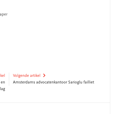
paper
ikel
Volgende artikel
 en
Amsterdams advocatenkantoor Sarioglu failliet
lag