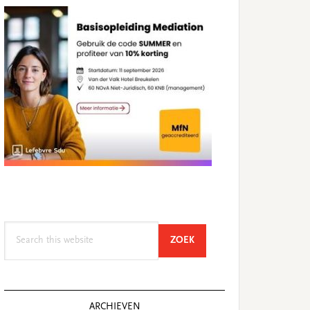
Search
SEARCH
ZOEK
this
website
ARCHIEVEN