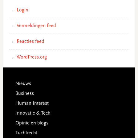
Login
Vermeldingen feed
Reacties feed
WordPress.org
Footer
Nieuws
Business
Human Interest
Innovatie & Tech
Opinie en blogs
Tuchtrecht