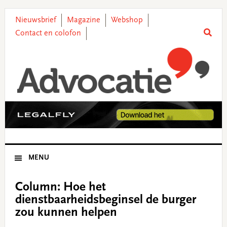
Skip
Skip
Skip
Skip
to
to
to
to
Nieuwsbrief
Magazine
Webshop
primary
main
primary
footer
Contact en colofon
navigation
content
sidebar
MENU
Column: Hoe het
dienstbaarheidsbeginsel de burger
zou kunnen helpen