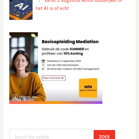
Vanaf 2 augustus wordt duidelijker of
het AI is of echt
Search
SEARCH
ZOEK